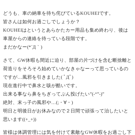
どうも、車の納車を待ち侘びているKOUHEIです。
皆さんは如何お過ごしでしょうか？
KOUHEIはというとあらかたカー用品も集め終わり、後は
車屋からの連絡を待っている段階です。
まだかなー(*´Д｀)
さて、GW休暇も間近に迫り、部屋の片づけを含む断捨離と
荷造りをそろそろ始めていかなきゃなーって思っているの
ですが…風邪を引きました( ﾟДﾟ)
現在進行中で鼻水と咳が酷いです。
出来る事なら鼻をちぎってぶん投げたい”(-“”-)”
絶対、末っ子の風邪や…(;・∀・)
明日と明後日がお休みなので２日間で頑張って治したいと
思います((+_+))
皆様は体調管理には気を付けて素敵なGW休暇をお過ごし下