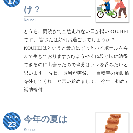
17
け？
Kouhei
どうも、雨続きで全然走れない日が憎いKOUHEI
です。 皆さんは如何お過ごしでしょうか？
KOUHEIはというと最近はずっとハイボールを呑
んで生きております('Д') ようやく値段と味に納得
できるのに出会ったので当分はソレを呑みたいと
思います！ 先日、長男が突然、「自転車の補助輪
を外してくれ」と言い始めまして。 今年、初めて
補助輪付…
今年の夏は
2022.05
23
Kouhei