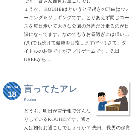
です。皆さん如何お過ごしでし
ょうか。 KOUHEIはというと早起きの理由はウォ
ーキング＆ジョギングです。とりあえず同じコー
スを毎日歩いて大きな公園の外周だけ走るのが日
課になってます。なのでもうお昼過ぎには眠い…
('Д')でも続けて健康を目指します(*'▽') さて、タ
イトルのお話ですがアプリゲームです。先日
GREEから…
言ってたアレ
2022.03
18
Kouhei
どうも、明日が雪予報でげんな
りしているKOUHEIです。皆さ
んは如何お過ごしでしょうか？ 先日、長男の保育